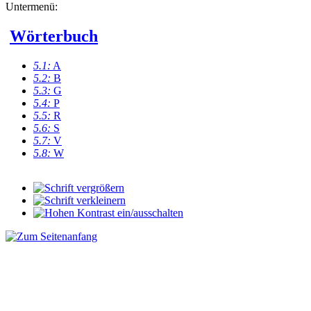
Untermenü:
Wörterbuch
5.1:
A
5.2:
B
5.3:
G
5.4:
P
5.5:
R
5.6:
S
5.7:
V
5.8:
W