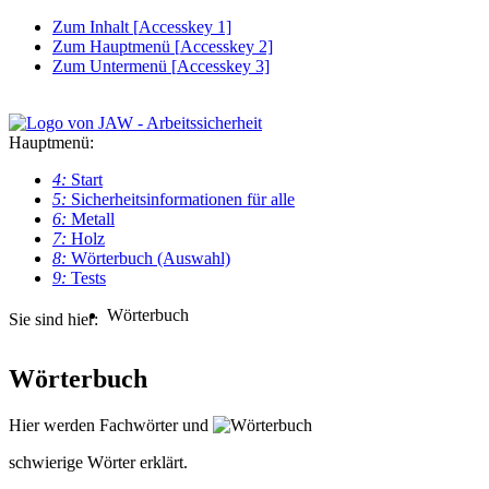
Zum Inhalt [
Accesskey
1]
Zum Hauptmenü [
Accesskey
2]
Zum Untermenü [
Accesskey
3]
Hauptmenü:
4:
Start
5:
Sicherheitsinformationen für alle
6:
Metall
7:
Holz
8:
Wörterbuch
(Auswahl)
9:
Tests
Wörterbuch
Sie sind hier:
Wörterbuch
Hier werden Fachwörter und
schwierige Wörter erklärt.